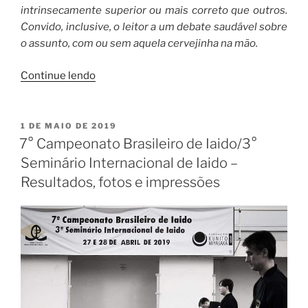
intrinsecamente superior ou mais correto que outros.
Convido, inclusive, o leitor a um debate saudável sobre
o assunto, com ou sem aquela cervejinha na mão.
“Somos
Continue lendo
o
que
somos”
PUBLICADO
1 DE MAIO DE 2019
EM
7° Campeonato Brasileiro de Iaido/3°
Seminário Internacional de Iaido –
Resultados, fotos e impressões