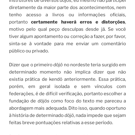
instrutores de diversos
dôjôs
, eu mesmo não participei
diretamente da maior parte dos acontecimentos, nem
tenho acesso a livros ou informações oficiais,
portanto
certamente haverá erros e distorções
,
motivo pelo qual peço desculpas desde já. Se você
tiver algum apontamento ou correção a fazer, por favor,
sinta-se à vontade para me enviar um comentário
público ou privado.
Dizer que o primeiro
dôjô
no nordeste teria surgido em
determinado momento não implica dizer que não
existia prática de kendô anteriormente. Essa prática,
porém, em geral isolada e sem vínculos com
federações, é de difícil verificação, portanto escolher a
fundação de
dôjôs
como foco do texto me pareceu a
abordagem mais adequada. Dito isso, quando oportuno
à história de determinado
dôjô
, nada impede que sejam
feitas breve pontuações relativas a esse período.