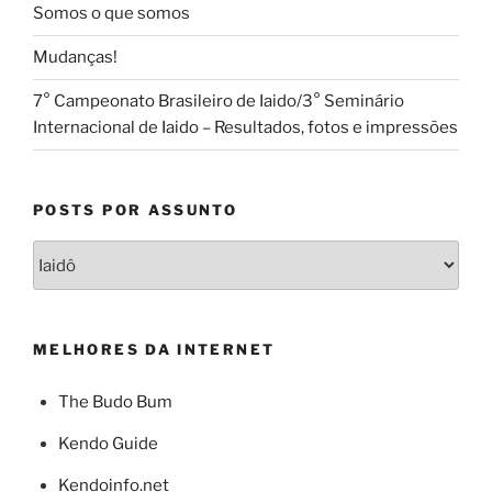
e
Somos o que somos
Organização
Mudanças!
de
Dôjôs.”
7° Campeonato Brasileiro de Iaido/3° Seminário
Internacional de Iaido – Resultados, fotos e impressões
POSTS POR ASSUNTO
Posts
por
Assunto
MELHORES DA INTERNET
The Budo Bum
Kendo Guide
Kendoinfo.net