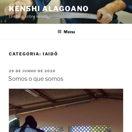
Pular
KENSHI ALAGOANO
para
Um blog sobre kendô
o
conteúdo
Menu
CATEGORIA:
IAIDÔ
PUBLICADO
29 DE JUNHO DE 2020
EM
Somos o que somos