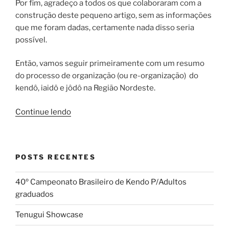
Por fim, agradeço a todos os que colaboraram com a
construção deste pequeno artigo, sem as informações
que me foram dadas, certamente nada disso seria
possível.
Então, vamos seguir primeiramente com um resumo
do processo de organização (ou re-organização) do
kendô, iaidô e jôdô na Região Nordeste.
“A
Continue lendo
História
do
Kendo
POSTS RECENTES
no
Nordeste
40º Campeonato Brasileiro de Kendo P/Adultos
–
graduados
Parte
I:
Tenugui Showcase
Fundação