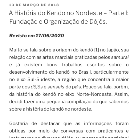
de
PUBLICADO
13 DE MARÇO DE 2018
EM
Iaido/3°
A História do Kendo no Nordeste – Parte I:
Seminário
Fundação e Organização de Dôjôs.
Internacional
de
Revisto em 17/06/2020
Iaido
–
Muito se fala sobre a origem do kendô [1] no Japão, sua
Resultados,
relação com as artes marciais praticadas pelos
samurai
fotos
e já existem bons trabalhos escritos sobre o
e
desenvolvimento do kendô no Brasil, particularmente
impressões”
no eixo Sul-Sudeste, a região que concentra a maior
parte dos
dôjôs
e
senseis
do país. Pouco se fala, porém,
da história do kendô no eixo Norte-Nordeste. Assim,
decidi fazer uma pequena compilação do que sabemos
sobre a história do kendô no nordeste.
Gostaria de destacar que as informações foram
obtidas por meio de conversas com praticantes e