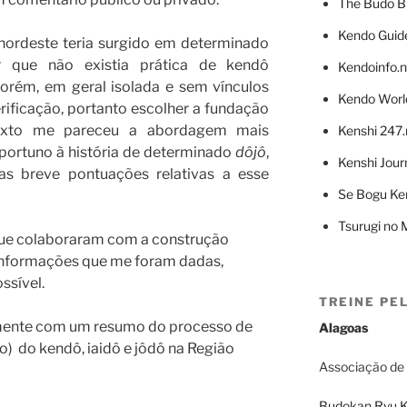
The Budo 
Kendo Guid
nordeste teria surgido em determinado
 que não existia prática de kendô
Kendoinfo.n
porém, em geral isolada e sem vínculos
Kendo Worl
erificação, portanto escolher a fundação
xto me pareceu a abordagem mais
Kenshi 247.
portuno à história de determinado
dôjô
,
Kenshi Jour
as breve pontuações relativas a esse
Se Bogu Ke
Tsurugi no M
 que colaboraram com a construção
 informações que me foram dadas,
ssível.
TREINE PE
amente com um resumo do processo de
Alagoas
) do kendô, iaidô e jôdô na Região
Associação de
Budokan Ryu K