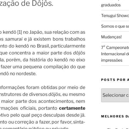
zação de Dôjôs.
graduados
Tenugui Show
Somos o que 
o kendô [1] no Japão, sua relação com as
Mudanças!
los
samurai
e já existem bons trabalhos
nto do kendô no Brasil, particularmente
7° Campeonato 
o que concentra a maior parte dos
dôjôs
Internacional d
la, porém, da história do kendô no eixo
impressões
i fazer uma pequena compilação do que
endô no nordeste.
POSTS POR 
informações foram obtidas por meio de
Posts
nstrutores de diversos
dôjôs
, eu mesmo
por
a maior parte dos acontecimentos, nem
Assunto
ormações oficiais, portanto
certamente
otivo pelo qual peço desculpas desde já.
MELHORES D
o ou correção a fazer, por favor, sinta-
m comentário público ou privado.