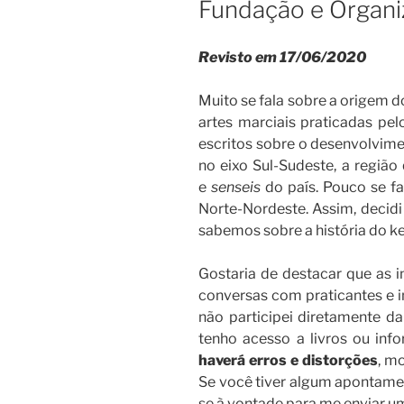
Fundação e Organi
Revisto em 17/06/2020
Muito se fala sobre a origem d
artes marciais praticadas pe
escritos sobre o desenvolvime
no eixo Sul-Sudeste, a regiã
e
senseis
do país. Pouco se fa
Norte-Nordeste. Assim, decid
sabemos sobre a história do k
Gostaria de destacar que as 
conversas com praticantes e i
não participei diretamente d
tenho acesso a livros ou inf
haverá erros e distorções
, m
Se você tiver algum apontament
se à vontade para me enviar u