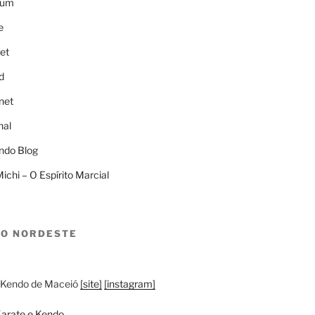
Bum
e
et
d
net
nal
ndo Blog
ichi – O Espírito Marcial
LO NORDESTE
 Kendo de Maceió
[site]
[instagram]
arate e Kendo