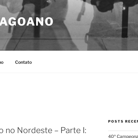
LAGOANO
no
Contato
POSTS RECE
o no Nordeste – Parte I:
40º Campeonato