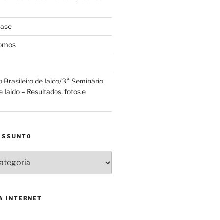
case
somos
Brasileiro de Iaido/3° Seminário
e Iaido – Resultados, fotos e
ASSUNTO
A INTERNET