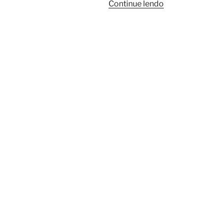
“A
Continue lendo
História
do
Kendo
no
Nordeste
–
Parte
I:
Fundação
e
Organização
de
Dôjôs.”