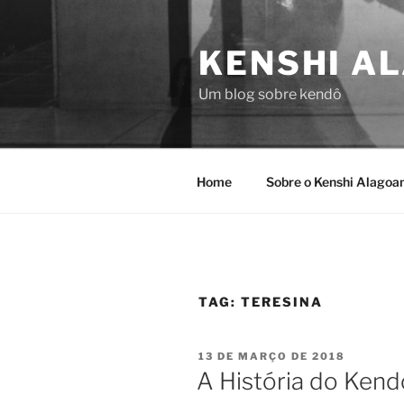
Pular
para
KENSHI A
o
conteúdo
Um blog sobre kendô
Home
Sobre o Kenshi Alagoa
TAG:
TERESINA
PUBLICADO
13 DE MARÇO DE 2018
EM
A História do Kend