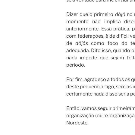
Dizer que o primeiro
dôjô
no 
momento não implica dizer
anteriormente. Essa prática, 
com federações, é de difícil v
de
dôjôs
como foco do te
adequada. Dito isso, quando o
nada impede que sejam feit
período.
Por fim, agradeço a todos os
deste pequeno artigo, sem as
certamente nada disso seria po
Então, vamos seguir primeir
organização (ou re-organização
Nordeste.