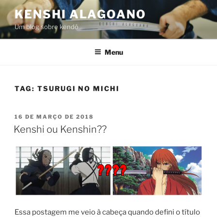
Pular
KENSHI ALAGOANO
para
Um blog sobre kendô
o
conteúdo
Menu
TAG:
TSURUGI NO MICHI
PUBLICADO
16 DE MARÇO DE 2018
EM
Kenshi ou Kenshin??
Essa postagem me veio à cabeça quando defini o título