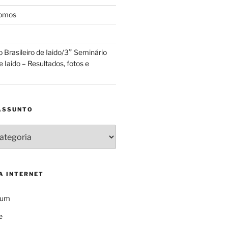
somos
Brasileiro de Iaido/3° Seminário
e Iaido – Resultados, fotos e
ASSUNTO
A INTERNET
Bum
e