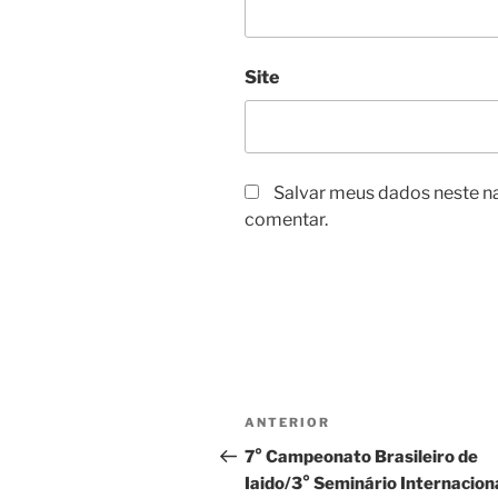
Site
Salvar meus dados neste n
comentar.
Navegação
Post
ANTERIOR
de
anterior
7° Campeonato Brasileiro de
Iaido/3° Seminário Internacion
Post