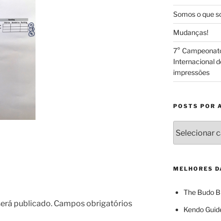
Somos o que 
Mudanças!
7° Campeonato 
Internacional d
impressões
POSTS POR 
Posts
por
Assunto
MELHORES D
The Budo 
erá publicado.
Campos obrigatórios
Kendo Guid