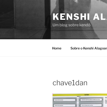
Pular
para
KENSHI A
o
conteúdo
Um blog sobre kendô
Home
Sobre o Kenshi Alagoa
chave1dan