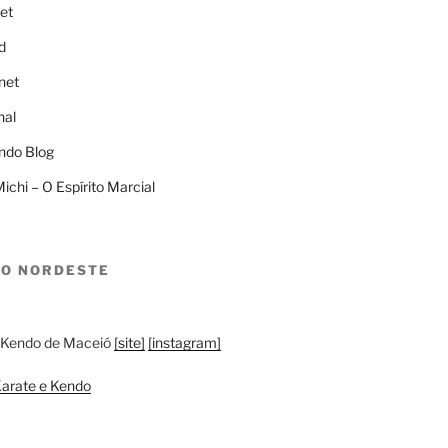
et
d
net
nal
ndo Blog
ichi – O Espírito Marcial
LO NORDESTE
 Kendo de Maceió
[site]
[instagram]
arate e Kendo