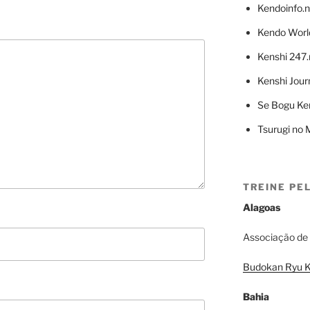
Kendoinfo.n
Kendo Worl
Kenshi 247.
Kenshi Jour
Se Bogu Ke
Tsurugi no M
TREINE PE
Alagoas
Associação de
Budokan Ryu K
Bahia