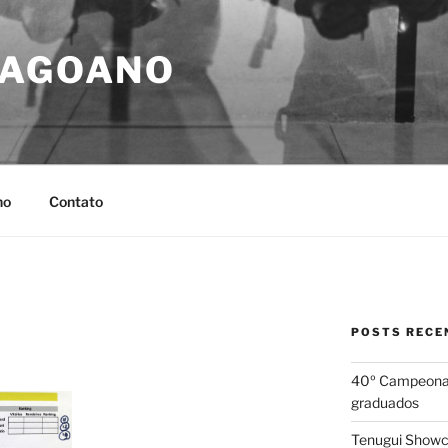
LAGOANO
no
Contato
POSTS RECE
40º Campeonato
graduados
Tenugui Show