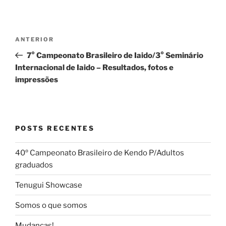
Navegação
Post
ANTERIOR
de
anterior
7° Campeonato Brasileiro de Iaido/3° Seminário
Post
Internacional de Iaido – Resultados, fotos e
impressões
POSTS RECENTES
40º Campeonato Brasileiro de Kendo P/Adultos
graduados
Tenugui Showcase
Somos o que somos
Mudanças!