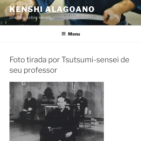
Pular
KENSHI ALAGOANO
para
Um blog sobre kendô
o
conteúdo
Menu
Foto tirada por Tsutsumi-sensei de
seu professor