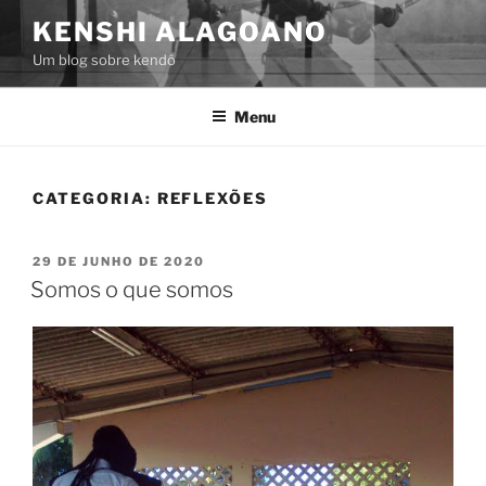
Pular
KENSHI ALAGOANO
para
Um blog sobre kendô
o
conteúdo
Menu
CATEGORIA:
REFLEXÕES
PUBLICADO
29 DE JUNHO DE 2020
EM
Somos o que somos