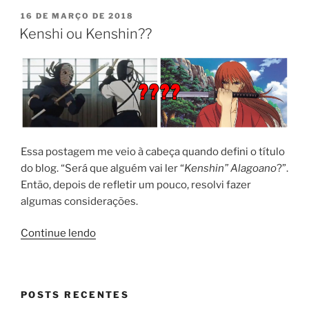
PUBLICADO
16 DE MARÇO DE 2018
EM
Kenshi ou Kenshin??
Essa postagem me veio à cabeça quando defini o título
do blog. “Será que alguém vai ler “
Kenshin” Alagoano
?”.
Então, depois de refletir um pouco, resolvi fazer
algumas considerações.
“Kenshi
Continue lendo
ou
Kenshin??”
POSTS RECENTES