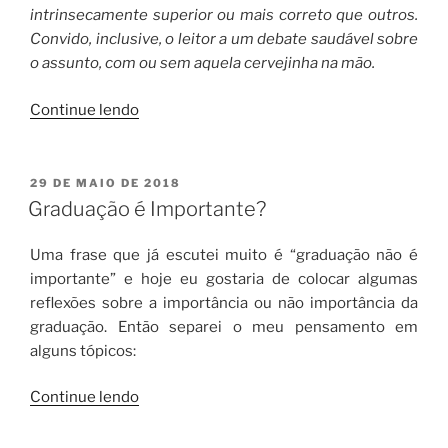
intrinsecamente superior ou mais correto que outros.
Convido, inclusive, o leitor a um debate saudável sobre
o assunto, com ou sem aquela cervejinha na mão.
“Somos
Continue lendo
o
que
somos”
PUBLICADO
29 DE MAIO DE 2018
EM
Graduação é Importante?
Uma frase que já escutei muito é “graduação não é
importante” e hoje eu gostaria de colocar algumas
reflexões sobre a importância ou não importância da
graduação. Então separei o meu pensamento em
alguns tópicos:
“Graduação
Continue lendo
é
Importante?”