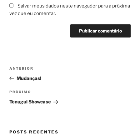
Salvar meus dados neste navegador para a próxima
vez que eu comentar.
Navegação
Post
ANTERIOR
de
anterior
Mudanças!
Post
Próximo
PRÓXIMO
post
Tenugui Showcase
POSTS RECENTES