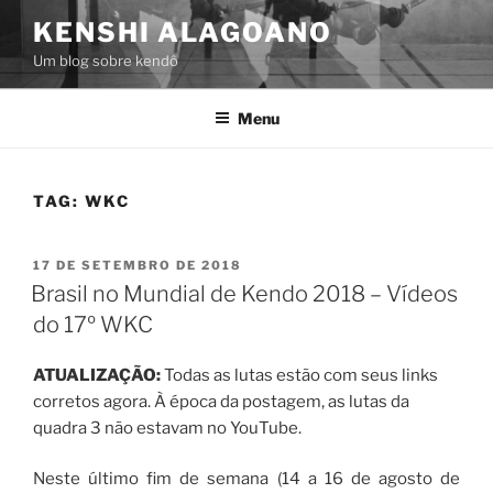
Pular
KENSHI ALAGOANO
para
Um blog sobre kendô
o
conteúdo
Menu
TAG:
WKC
PUBLICADO
17 DE SETEMBRO DE 2018
EM
Brasil no Mundial de Kendo 2018 – Vídeos
do 17º WKC
ATUALIZAÇÃO:
Todas as lutas estão com seus links
corretos agora. À época da postagem, as lutas da
quadra 3 não estavam no YouTube.
Neste último fim de semana (14 a 16 de agosto de