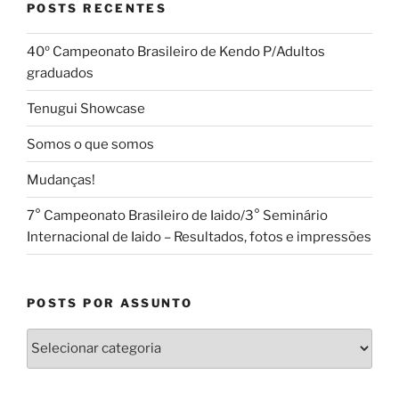
POSTS RECENTES
Kendo
2018
40º Campeonato Brasileiro de Kendo P/Adultos
–
graduados
Vídeos
do
Tenugui Showcase
17º
WKC”
Somos o que somos
Mudanças!
7° Campeonato Brasileiro de Iaido/3° Seminário
Internacional de Iaido – Resultados, fotos e impressões
POSTS POR ASSUNTO
Posts
por
Assunto